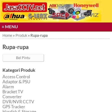
S
k
i
p
t
≡ MENU
o
c
Home
»
Produk
» Rupa-rupa
o
Rupa-rupa
n
t
e
Bel Pintu
n
t
Kategori Produk
Access Control
Adaptor & PSU
Alarm
Bracket TV
Converter
DVR/NVR CCTV
GPS Tracker
Hardisk & Storage