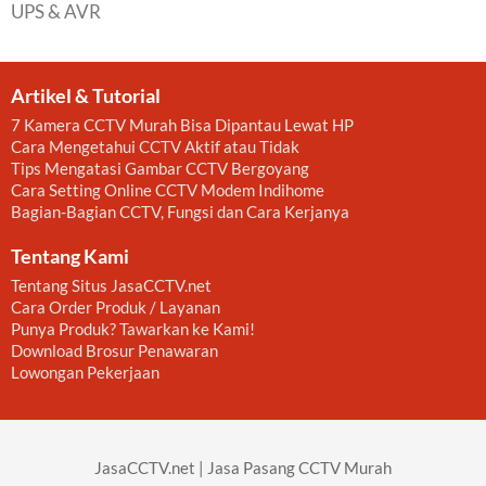
UPS & AVR
Artikel & Tutorial
7 Kamera CCTV Murah Bisa Dipantau Lewat HP
Cara Mengetahui CCTV Aktif atau Tidak
Tips Mengatasi Gambar CCTV Bergoyang
Cara Setting Online CCTV Modem Indihome
Bagian-Bagian CCTV, Fungsi dan Cara Kerjanya
Tentang Kami
Tentang Situs JasaCCTV.net
Cara Order Produk / Layanan
Punya Produk? Tawarkan ke Kami!
Download Brosur Penawaran
Lowongan Pekerjaan
JasaCCTV.net | Jasa Pasang CCTV Murah