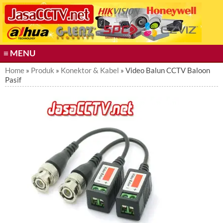
S
k
i
p
t
≡ MENU
o
c
Home
»
Produk
»
Konektor & Kabel
» Video Balun CCTV Baloon
Pasif
o
n
t
e
n
t