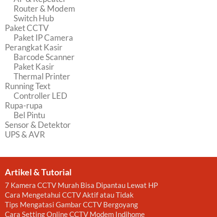
Router & Modem
Switch Hub
Paket CCTV
Paket IP Camera
Perangkat Kasir
Barcode Scanner
Paket Kasir
Thermal Printer
Running Text
Controller LED
Rupa-rupa
Bel Pintu
Sensor & Detektor
UPS & AVR
Artikel & Tutorial
7 Kamera CCTV Murah Bisa Dipantau Lewat HP
Cara Mengetahui CCTV Aktif atau Tidak
Tips Mengatasi Gambar CCTV Bergoyang
Cara Setting Online CCTV Modem Indihome