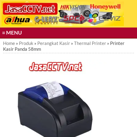
S
k
i
p
t
≡ MENU
o
c
Home
»
Produk
»
Perangkat Kasir
»
Thermal Printer
» Printer
Kasir Panda 58mm
o
n
t
e
n
t