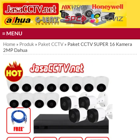
S
k
i
p
t
≡ MENU
o
c
Home
»
Produk
»
Paket CCTV
» Paket CCTV SUPER 16 Kamera
2MP Dahua
o
n
t
e
n
t