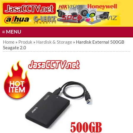
S
k
i
p
t
≡ MENU
o
c
Home
»
Produk
»
Hardisk & Storage
» Hardisk External 500GB
Seagate 2.0
o
n
t
e
n
t